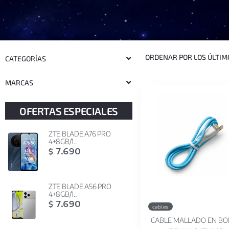
CATEGORÍAS
MARCAS
OFERTAS ESPECIALES
ZTE BLADE A76 PRO
4+8GB/1...
7.690
$
ZTE BLADE A56 PRO
4+8GB/1...
7.690
$
cables
CABLE MALLADO EN BO