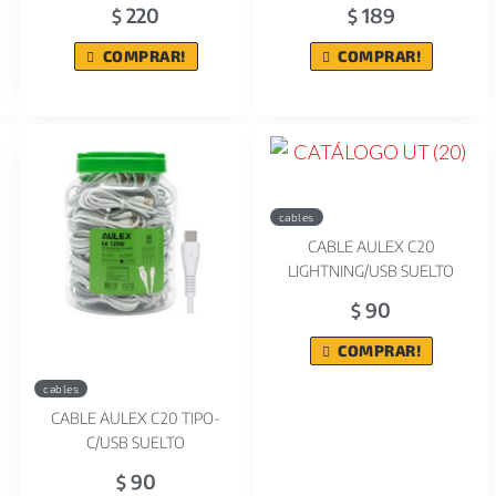
220
189
$
$
COMPRAR!
COMPRAR!
cables
CABLE AULEX C20
LIGHTNING/USB SUELTO
90
$
COMPRAR!
cables
CABLE AULEX C20 TIPO-
C/USB SUELTO
90
$