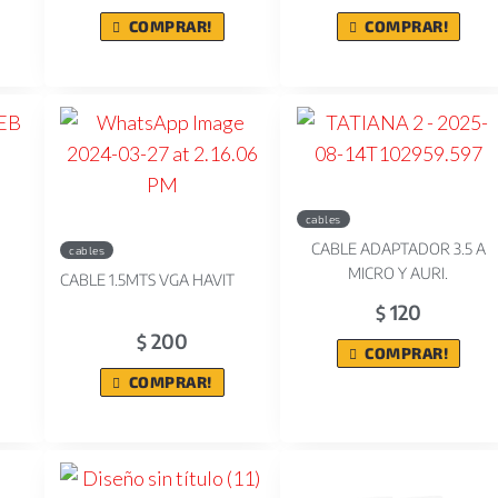
COMPRAR!
COMPRAR!
cables
CABLE ADAPTADOR 3.5 A
cables
MICRO Y AURI.
CABLE 1.5MTS VGA HAVIT
120
$
200
$
COMPRAR!
COMPRAR!