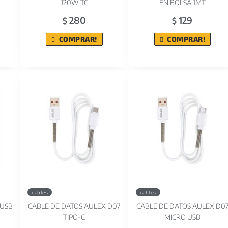
120W TC
EN BOLSA 1MT
280
129
$
$
COMPRAR!
COMPRAR!
cables
cables
 USB
CABLE DE DATOS AULEX D07
CABLE DE DATOS AULEX D0
TIPO-C
MICRO USB