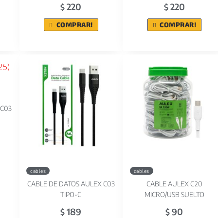
220
220
$
$
COMPRAR!
COMPRAR!
 C03
cables
cables
CABLE DE DATOS AULEX C03
CABLE AULEX C20
TIPO-C
MICRO/USB SUELTO
189
90
$
$