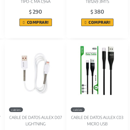
TIPO-C MA C94A
TB1249 3MTS
290
380
$
$
COMPRAR!
COMPRAR!
cables
cables
7
CABLE DE DATOS AULEX D07
CABLE DE DATOS AULEX C03
LIGHTNING
MICRO USB