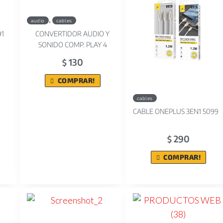
,
audio
cables
91
CONVERTIDOR AUDIO Y
SONIDO COMP. PLAY 4
130
$
COMPRAR!
cables
CABLE ONEPLUS 3EN1 5099
290
$
COMPRAR!