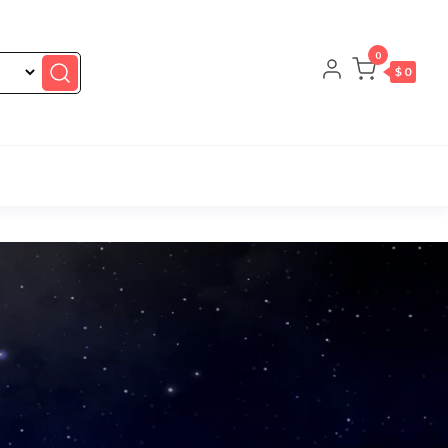
0
$ 0