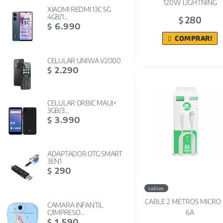
120W LIGHTNING
XIAOMI REDMI 13C 5G
4GB/1...
280
$
6.990
$
COMPRAR!
CELULAR UNIWA V2000
2.290
$
CELULAR ORBIC MAUI+
3GB/3...
3.990
$
ADAPTADOR OTG SMART
3EN1
290
$
cables
CABLE 2 METROS MICRO
CAMARA INFANTIL
C/IMPRESO...
6A
1.590
$