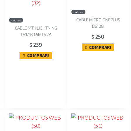
cables
CABLE MICRO ONEPLUS
cables
B6108
CABLE MTK LIGHTNING
TB1243 1.5MTS 2A
250
$
239
$
COMPRAR!
COMPRAR!