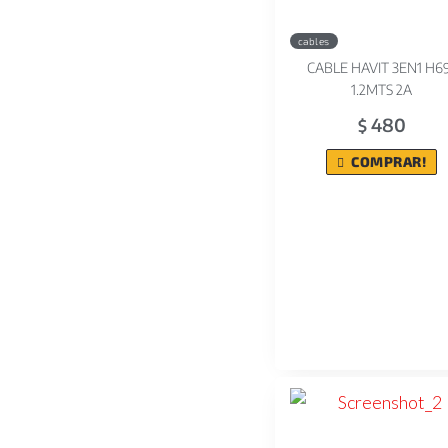
cables
CABLE HAVIT 3EN1 H6
1.2MTS 2A
480
$
COMPRAR!