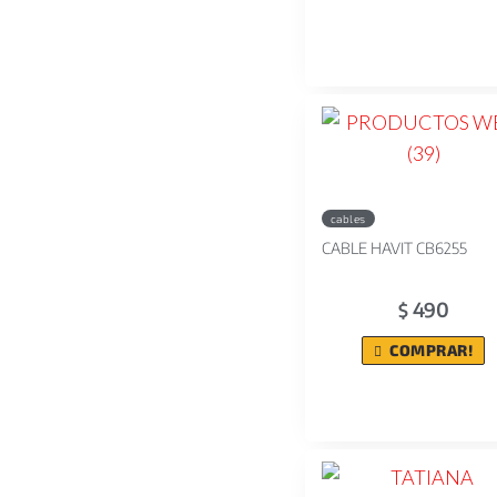
cables
CABLE HAVIT CB6255
490
$
COMPRAR!