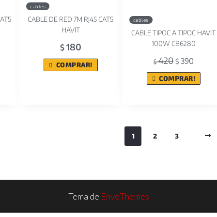
cables
CAT5
CABLE DE RED 7M RJ45 CAT5
cables
HAVIT
CABLE TIPOC A TIPOC HAVIT
100W CB6280
180
$
420
390
$
$
COMPRAR!
COMPRAR!
1
2
3
Tema de
EnvoThemes