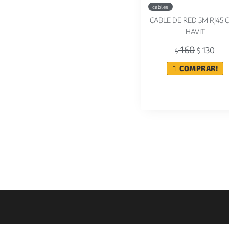
cables
CABLE DE RED 5M RJ45 
HAVIT
160
130
$
$
COMPRAR!