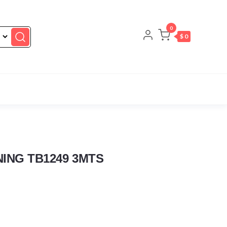
0
$ 0
ING TB1249 3MTS