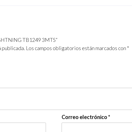
o
m
A
o
p
k
p
LIGHTNING TB1249 3MTS”
á publicada.
Los campos obligatorios están marcados con
*
Correo electrónico
*