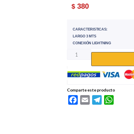
380
$
CARACTERISTICAS:
LARGO 3 MTS
CONEXIÓN LIGHTNING
Comparte este producto
F
E
Te
W
ac
m
le
h
e
ail
gr
at
b
a
s