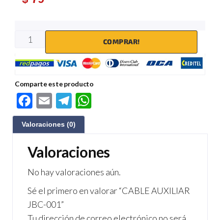
COMPRAR!
Comparte este producto
F
E
Te
W
ac
m
le
h
Valoraciones (0)
e
ail
gr
at
b
a
s
Valoraciones
o
m
A
No hay valoraciones aún.
o
p
Sé el primero en valorar “CABLE AUXILIAR
k
p
JBC-001”
Tu dirección de correo electrónico no será