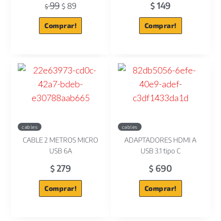
99
149
89
$
$
$
Comprar!
Comprar!
cables
cables
CABLE 2 METROS MICRO
ADAPTADORES HDMI A
USB 6A
USB 3.1 tipo C
279
690
$
$
Comprar!
Comprar!