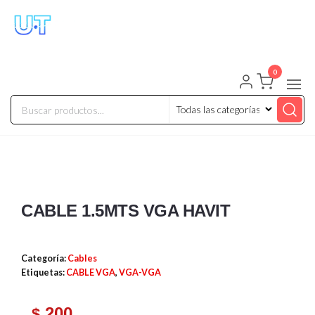
UNIVERSO TECHNOLOGY
Tenemos lo que buscas!
0
CABLE 1.5MTS VGA HAVIT
Categoría:
Cables
Etiquetas:
CABLE VGA
,
VGA-VGA
200
$