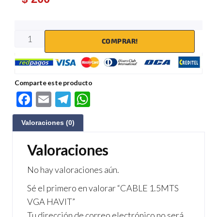
COMPRAR!
Comparte este producto
F
E
Te
W
ac
m
le
h
Valoraciones (0)
e
ail
gr
at
b
a
s
Valoraciones
o
m
A
No hay valoraciones aún.
o
p
Sé el primero en valorar “CABLE 1.5MTS
k
p
VGA HAVIT”
Tu dirección de correo electrónico no será