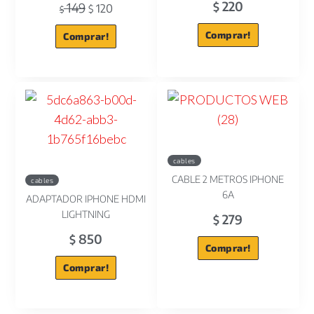
220
149
$
120
$
$
Comprar!
Comprar!
cables
CABLE 2 METROS IPHONE
cables
6A
ADAPTADOR IPHONE HDMI
LIGHTNING
279
$
850
$
Comprar!
Comprar!