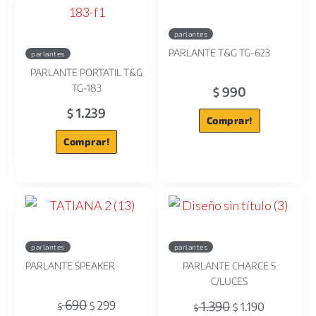
parlantes
PARLANTE T&G TG-623
parlantes
PARLANTE PORTATIL T&G
TG-183
990
$
1.239
$
Comprar!
Comprar!
parlantes
parlantes
PARLANTE SPEAKER
PARLANTE CHARCE 5
C/LUCES
690
1.390
299
$
1.190
$
$
$