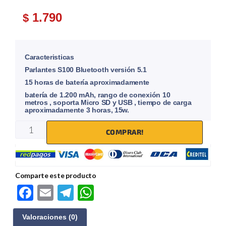
1.790
$
Caracteristicas
Parlantes S100 Bluetooth versión 5.1
15 horas de batería aproximadamente
batería de 1.200 mAh, rango de conexión 10
metros , soporta Micro SD y USB , tiempo de carga
aproximadamente 3 horas, 15w.
COMPRAR!
Comparte este producto
F
E
Te
W
ac
m
le
h
Valoraciones (0)
e
ail
gr
at