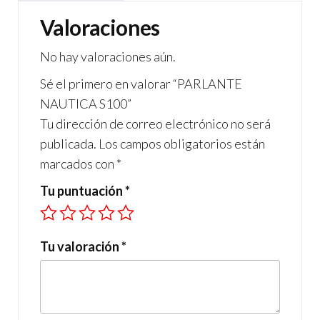
b
a
s
Valoraciones
o
m
A
No hay valoraciones aún.
o
p
Sé el primero en valorar “PARLANTE
k
p
NAUTICA S100”
Tu dirección de correo electrónico no será
publicada.
Los campos obligatorios están
marcados con
*
Tu puntuación
*
Tu valoración
*