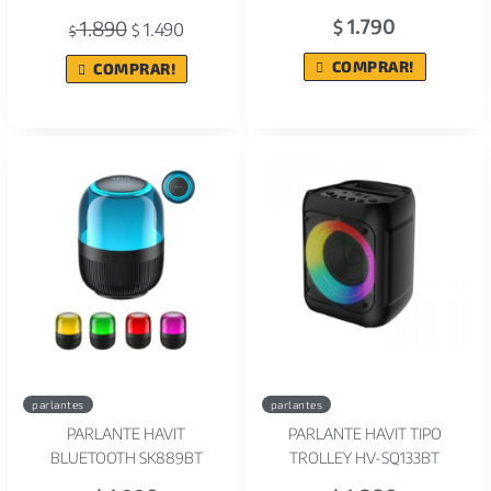
1.790
1.890
$
1.490
$
$
COMPRAR!
COMPRAR!
parlantes
parlantes
PARLANTE HAVIT
PARLANTE HAVIT TIPO
BLUETOOTH SK889BT
TROLLEY HV-SQ133BT