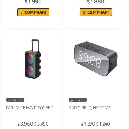
1.990
1.880
$
$
COMPRAR!
COMPRAR!
parlantes
parlantes
PARLANTE HAVIT SQ116BT
RADIO RELOJ HAVIT M3
3.960
1.370
3.490
1.240
$
$
$
$