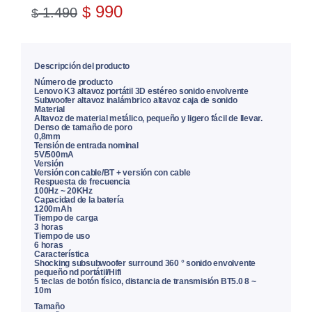
990
$
1.490
$
Descripción del producto
Número de producto
Lenovo K3 altavoz portátil 3D estéreo sonido envolvente
Subwoofer altavoz inalámbrico altavoz caja de sonido
Material
Altavoz de material metálico, pequeño y ligero fácil de llevar.
Denso de tamaño de poro
0,8mm
Tensión de entrada nominal
5V/500mA
Versión
Versión con cable/BT + versión con cable
Respuesta de frecuencia
100Hz ~ 20KHz
Capacidad de la batería
1200mAh
Tiempo de carga
3 horas
Tiempo de uso
6 horas
Característica
Shocking subsubwoofer surround 360 ° sonido envolvente
pequeño nd portátil/Hifi
5 teclas de botón físico, distancia de transmisión BT5.0 8 ~
10m
Tamaño