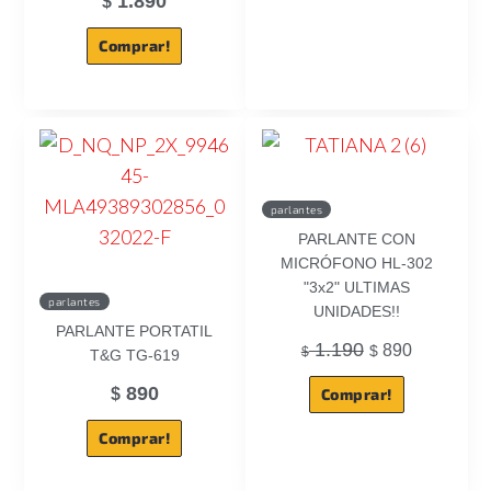
1.890
$
Comprar!
parlantes
PARLANTE CON
MICRÓFONO HL-302
"3x2" ULTIMAS
parlantes
UNIDADES!!
PARLANTE PORTATIL
1.190
890
$
$
T&G TG-619
890
$
Comprar!
Comprar!