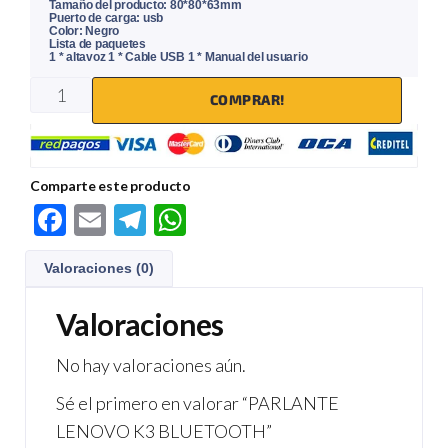
Tamaño del producto: 80*80*63mm
Puerto de carga: usb
Color: Negro
Lista de paquetes
1 * altavoz 1 * Cable USB 1 * Manual del usuario
COMPRAR!
Comparte este producto
F
E
Te
W
ac
m
le
h
Valoraciones (0)
e
ail
gr
at
b
a
s
Valoraciones
o
m
A
No hay valoraciones aún.
o
p
Sé el primero en valorar “PARLANTE
k
p
LENOVO K3 BLUETOOTH”