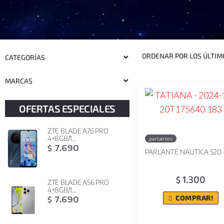
CATEGORÍAS
MARCAS
OFERTAS ESPECIALES
ZTE BLADE A76 PRO
4+8GB/1...
parlantes
7.690
$
PARLANTE NAUTICA S20
1.300
$
ZTE BLADE A56 PRO
4+8GB/1...
COMPRAR!
7.690
$