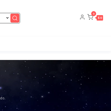
0
$ 0
ado.