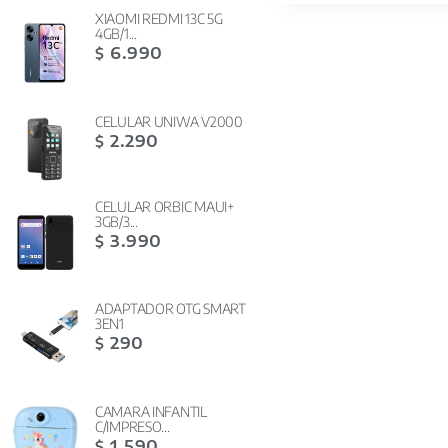
XIAOMI REDMI 13C 5G
4GB/1...
6.990
$
CELULAR UNIWA V2000
2.290
$
CELULAR ORBIC MAUI+
3GB/3...
3.990
$
ADAPTADOR OTG SMART
3EN1
290
$
CAMARA INFANTIL
C/IMPRESO...
1.590
$