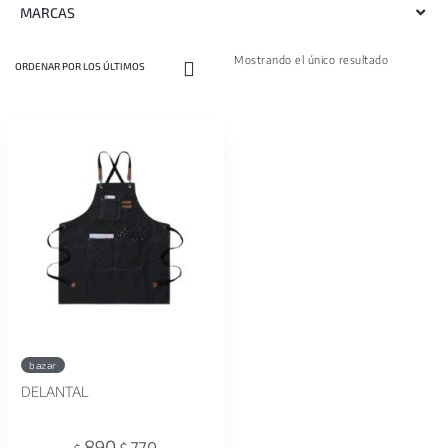
MARCAS
Mostrando el único resultado
bazar
DELANTAL
890
770