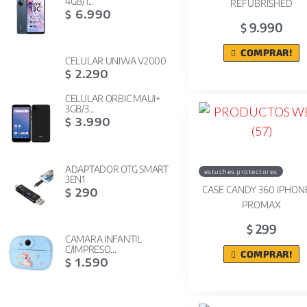
4GB/1...
REFUBRISHED
6.990
$
9.990
$
COMPRAR!
CELULAR UNIWA V2000
2.290
$
CELULAR ORBIC MAUI+
3GB/3...
3.990
$
ADAPTADOR OTG SMART
estuches protectores
3EN1
CASE CANDY 360 IPHONE
290
$
PROMAX
299
$
CAMARA INFANTIL
C/IMPRESO...
COMPRAR!
1.590
$