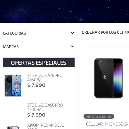
CATEGORÍAS
MARCAS
OFERTAS ESPECIALES
ZTE BLADE A76 PRO
4+8GB/1...
7.690
$
ZTE BLADE A56 PRO
4+8GB/1...
7.690
$
celulares y tablets
CELULAR IPHONE SE 6
XIAOMI REDMI 13C 5G