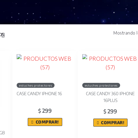
Mostrando l
estuches protectores
estuches protectores
CASE CANDY IPHONE 16
CASE CANDY 360 IPHONE
16PLUS
299
299
$
$
COMPRAR!
COMPRAR!
4GB