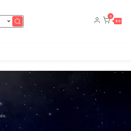
0
$ 0
ado.