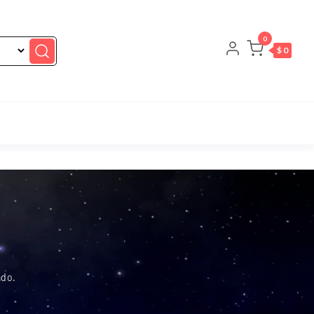
0
$ 0
ado.