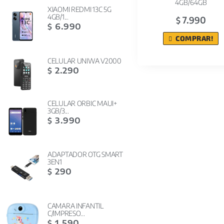
4GB/64GB
XIAOMI REDMI 13C 5G
4GB/1...
7.990
$
6.990
$
COMPRAR!
CELULAR UNIWA V2000
2.290
$
CELULAR ORBIC MAUI+
3GB/3...
3.990
$
ADAPTADOR OTG SMART
3EN1
290
$
CAMARA INFANTIL
C/IMPRESO...
1.590
$