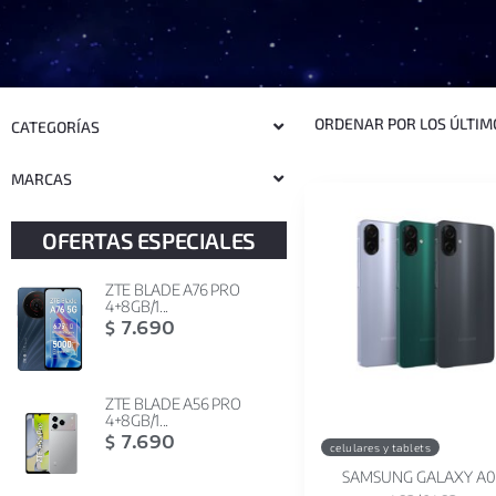
CATEGORÍAS
MARCAS
OFERTAS ESPECIALES
ZTE BLADE A76 PRO
4+8GB/1...
7.690
$
ZTE BLADE A56 PRO
4+8GB/1...
7.690
$
celulares y tablets
SAMSUNG GALAXY A0