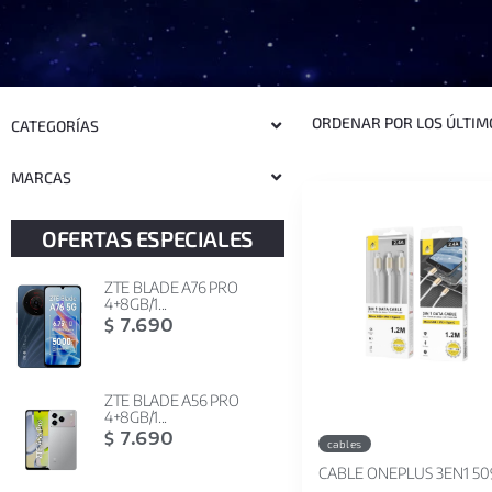
CATEGORÍAS
MARCAS
OFERTAS ESPECIALES
ZTE BLADE A76 PRO
4+8GB/1...
7.690
$
ZTE BLADE A56 PRO
4+8GB/1...
7.690
$
cables
CABLE ONEPLUS 3EN1 50