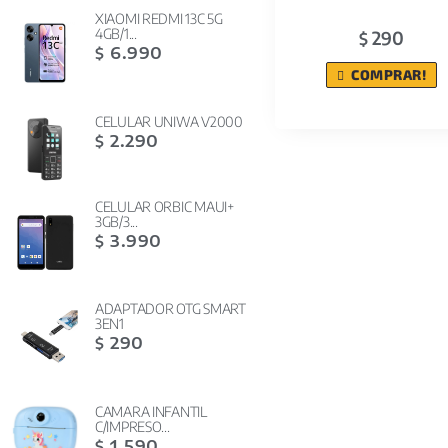
XIAOMI REDMI 13C 5G
4GB/1...
290
$
6.990
$
COMPRAR!
CELULAR UNIWA V2000
2.290
$
CELULAR ORBIC MAUI+
3GB/3...
3.990
$
ADAPTADOR OTG SMART
3EN1
290
$
CAMARA INFANTIL
C/IMPRESO...
1.590
$