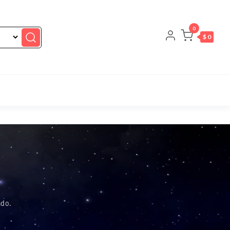
0
$ 0
ado.