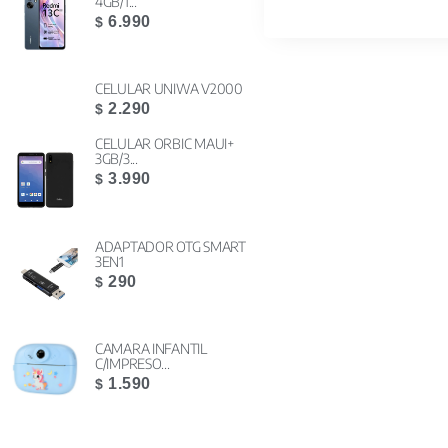
4GB/1...
6.990
$
CELULAR UNIWA V2000
2.290
$
CELULAR ORBIC MAUI+
3GB/3...
3.990
$
ADAPTADOR OTG SMART
3EN1
290
$
CAMARA INFANTIL
C/IMPRESO...
1.590
$