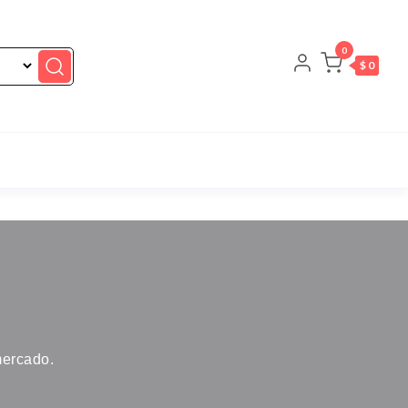
0
$ 0
mercado.