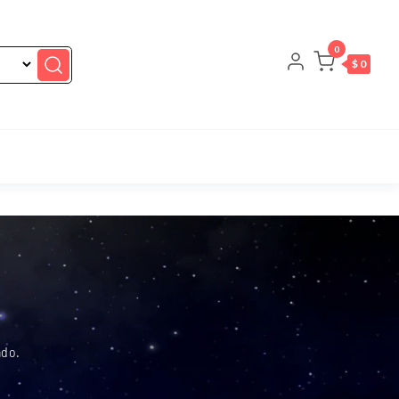
0
$ 0
ado.