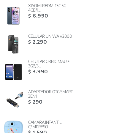
XIAOMI REDMI 13C 5G
4GB/1...
6.990
$
CELULAR UNIWA V2000
2.290
$
CELULAR ORBIC MAUI+
3GB/3...
3.990
$
ADAPTADOR OTG SMART
3EN1
290
$
CAMARA INFANTIL
C/IMPRESO...
1.590
$