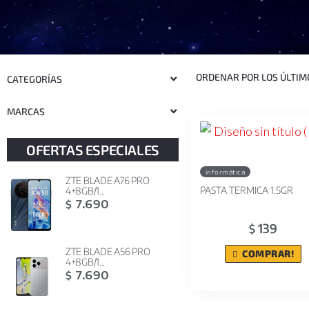
CATEGORÍAS
MARCAS
OFERTAS ESPECIALES
informática
ZTE BLADE A76 PRO
PASTA TERMICA 1.5GR
4+8GB/1...
7.690
$
139
$
ZTE BLADE A56 PRO
COMPRAR!
4+8GB/1...
7.690
$