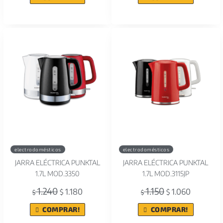
electrodomésticos
electrodomésticos
JARRA ELÉCTRICA PUNKTAL
JARRA ELÉCTRICA PUNKTAL
1.7L MOD.3350
1.7L MOD.3115JP
1.240
1.150
1.180
1.060
$
$
$
$
COMPRAR!
COMPRAR!