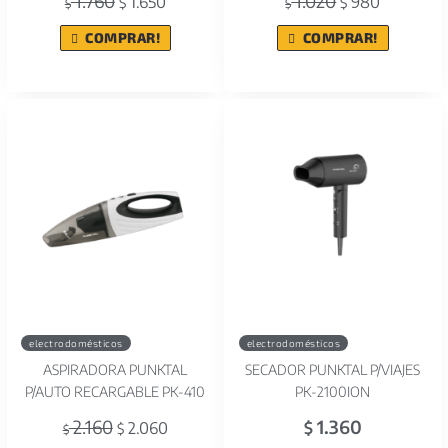
1.760
1.020
1.650
980
$
$
$
$
COMPRAR!
COMPRAR!
electrodomésticos
electrodomésticos
ASPIRADORA PUNKTAL
SECADOR PUNKTAL P/VIAJES
P/AUTO RECARGABLE PK-410
PK-2100ION
2.160
1.360
2.060
$
$
$