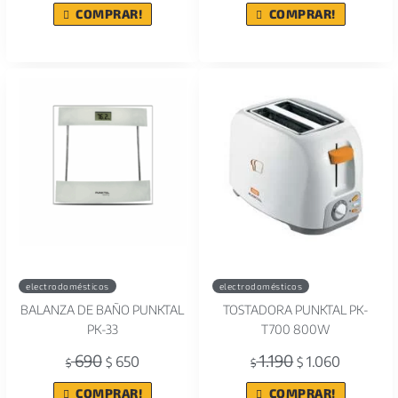
COMPRAR!
COMPRAR!
electrodomésticos
electrodomésticos
BALANZA DE BAÑO PUNKTAL
TOSTADORA PUNKTAL PK-
PK-33
T700 800W
690
1.190
650
1.060
$
$
$
$
COMPRAR!
COMPRAR!