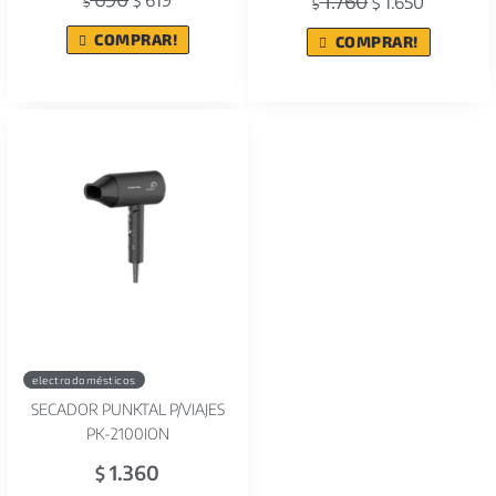
1.760
$
1.650
$
$
$
COMPRAR!
COMPRAR!
electrodomésticos
SECADOR PUNKTAL P/VIAJES
PK-2100ION
1.360
$