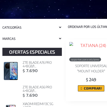
CATEGORÍAS
MARCAS
OFERTAS ESPECIALES
soportes para celulares
ZTE BLADE A76 PRO
SOPORTE UNIVERSA
4+8GB/1...
7.690
$
"MOUNT HOLDER"
249
$
ZTE BLADE A56 PRO
COMPRAR!
4+8GB/1...
7.690
$
XIAOMI REDMI 13C 5G