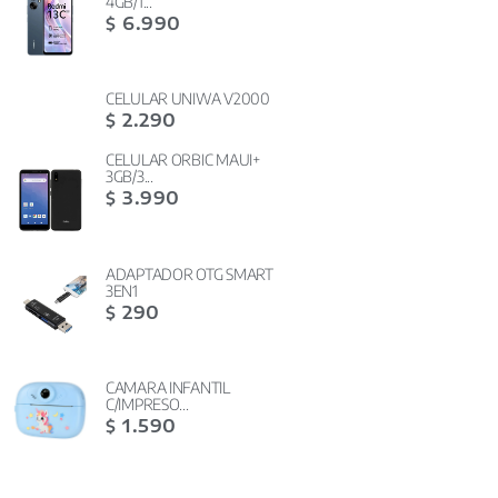
4GB/1...
6.990
$
CELULAR UNIWA V2000
2.290
$
CELULAR ORBIC MAUI+
3GB/3...
3.990
$
ADAPTADOR OTG SMART
3EN1
290
$
CAMARA INFANTIL
C/IMPRESO...
1.590
$