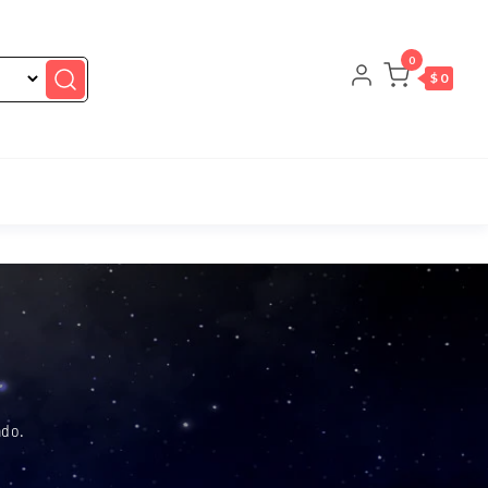
0
$ 0
ado.