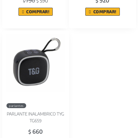
790
920
590
$
$
$
COMPRAR!
COMPRAR!
parlantes
PARLANTE INALAMBRICO TYG
TG659
660
$