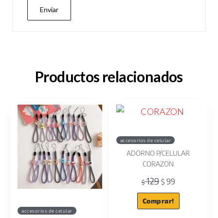
Productos relacionados
accesorios de celular
ADORNO P/CELULAR
CORAZON
129
99
$
$
Comprar!
accesorios de celular