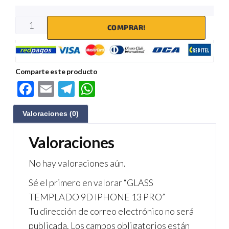
COMPRAR!
Comparte este producto
F
E
Te
W
ac
m
le
h
Valoraciones (0)
e
ail
gr
at
b
a
s
Valoraciones
o
m
A
No hay valoraciones aún.
o
p
Sé el primero en valorar “GLASS
k
p
TEMPLADO 9D IPHONE 13 PRO”
Tu dirección de correo electrónico no será
publicada.
Los campos obligatorios están