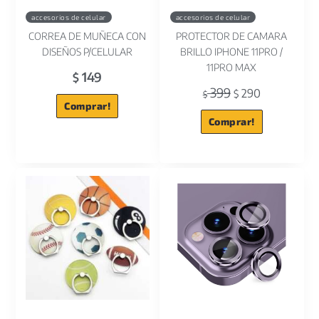
accesorios de celular
accesorios de celular
CORREA DE MUÑECA CON
PROTECTOR DE CAMARA
DISEÑOS P/CELULAR
BRILLO IPHONE 11PRO /
11PRO MAX
149
$
399
290
$
$
Comprar!
Comprar!