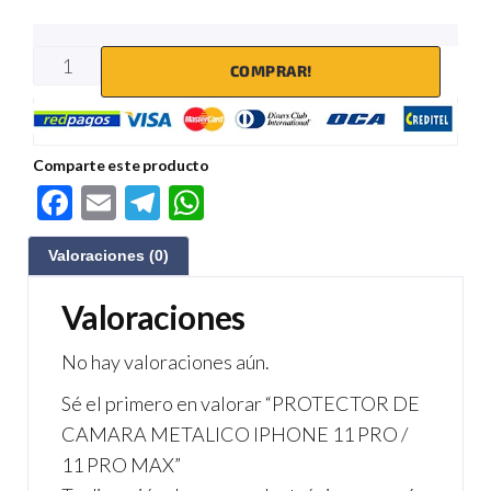
COMPRAR!
Comparte este producto
F
E
Te
W
ac
m
le
h
Valoraciones (0)
e
ail
gr
at
b
a
s
Valoraciones
o
m
A
No hay valoraciones aún.
o
p
Sé el primero en valorar “PROTECTOR DE
k
p
CAMARA METALICO IPHONE 11 PRO /
11 PRO MAX”