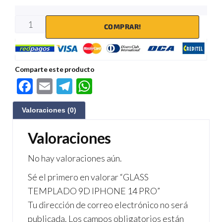
COMPRAR!
Comparte este producto
F
E
Te
W
ac
m
le
h
Valoraciones (0)
e
ail
gr
at
b
a
s
Valoraciones
o
m
A
No hay valoraciones aún.
o
p
Sé el primero en valorar “GLASS
k
p
TEMPLADO 9D IPHONE 14 PRO”
Tu dirección de correo electrónico no será
publicada.
Los campos obligatorios están