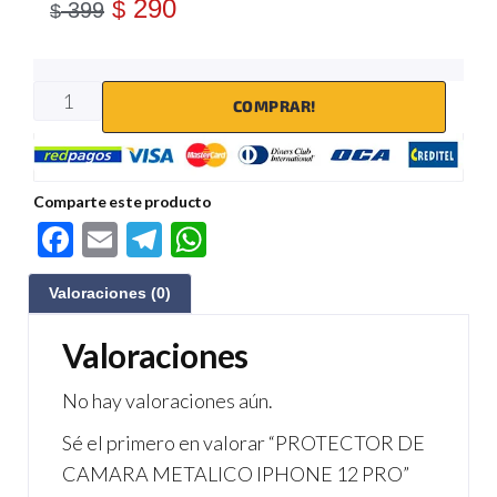
290
$
399
$
COMPRAR!
Comparte este producto
F
E
Te
W
ac
m
le
h
Valoraciones (0)
e
ail
gr
at
b
a
s
Valoraciones
o
m
A
No hay valoraciones aún.
o
p
Sé el primero en valorar “PROTECTOR DE
k
p
CAMARA METALICO IPHONE 12 PRO”