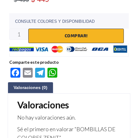
$
CONSULTE COLORES Y DISPONIBILIDAD
COMPRAR!
Comparte este producto
F
E
Te
W
ac
m
le
h
Valoraciones (0)
e
ail
gr
at
b
a
s
Valoraciones
o
m
A
No hay valoraciones aún.
o
p
Sé el primero en valorar “BOMBILLAS DE
k
p
COLORES ZENIT”