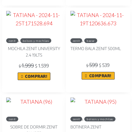
,
,
zenit
bolsos y mochilas
zenit
bazar
MOCHILA ZENIT UNIVERSITY
TERMO BALA ZENIT 500ML
2.4 19LTS
599
1.999
539
1.599
$
$
$
$
COMPRAR!
COMPRAR!
,
zenit
zenit
bolsos y mochilas
SOBRE DE DORMIR ZENIT
BOTINERA ZENIT