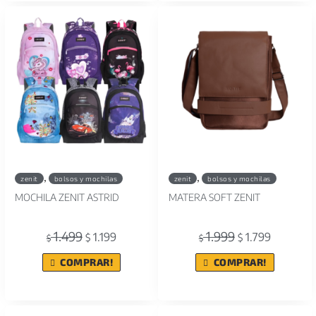
,
,
zenit
bolsos y mochilas
zenit
bolsos y mochilas
MOCHILA ZENIT ASTRID
MATERA SOFT ZENIT
1.499
1.999
1.199
1.799
$
$
$
$
COMPRAR!
COMPRAR!