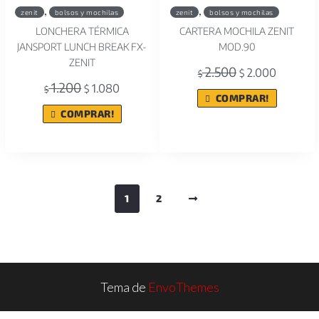
,
,
zenit
bolsos y mochilas
zenit
bolsos y mochilas
LONCHERA TÉRMICA
CARTERA MOCHILA ZENIT
JANSPORT LUNCH BREAK FX-
MOD.90
ZENIT
2.500
2.000
$
$
1.200
1.080
$
$
COMPRAR!
COMPRAR!
1
2
Tema de
EnvoThemes