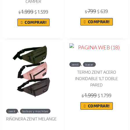
CAMPER
799
1.999
639
1.599
$
$
$
$
COMPRAR!
COMPRAR!
,
zenit
bazar
TERMO ZENIT ACERO
INOXIDABLE 1LT DOBLE
PARED
1.999
1.799
$
$
COMPRAR!
,
zenit
bolsos y mochilas
RIÑONERA ZENIT MELANGE