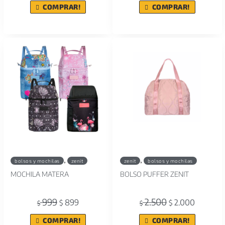
COMPRAR!
COMPRAR!
,
,
bolsos y mochilas
zenit
zenit
bolsos y mochilas
MOCHILA MATERA
BOLSO PUFFER ZENIT
999
2.500
899
2.000
$
$
$
$
COMPRAR!
COMPRAR!