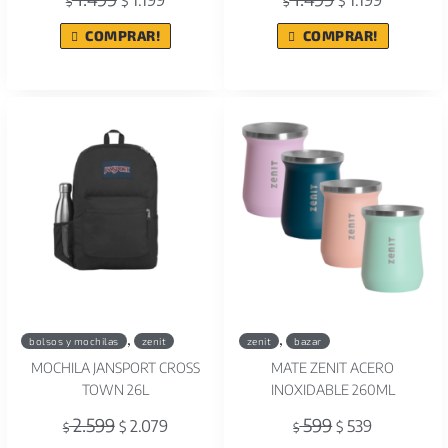
$
$
$
$
COMPRAR!
COMPRAR!
,
,
bolsos y mochilas
zenit
zenit
bazar
MOCHILA JANSPORT CROSS
MATE ZENIT ACERO
TOWN 26L
INOXIDABLE 260ML
2.599
599
2.079
539
$
$
$
$