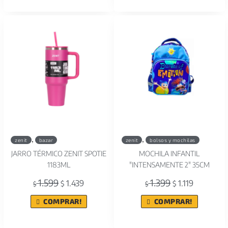
,
,
zenit
bazar
zenit
bolsos y mochilas
JARRO TÉRMICO ZENIT SPOTIE
MOCHILA INFANTIL
1183ML
"INTENSAMENTE 2" 35CM
1.599
1.399
1.439
1.119
$
$
$
$
COMPRAR!
COMPRAR!