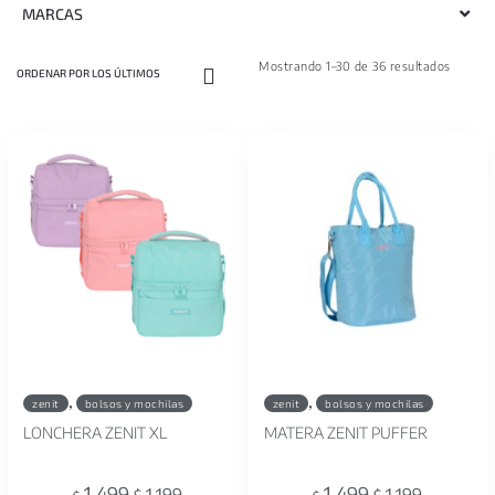
MARCAS
Mostrando 1–30 de 36 resultados
,
,
zenit
bolsos y mochilas
zenit
bolsos y mochilas
LONCHERA ZENIT XL
MATERA ZENIT PUFFER
1.499
1.499
1.199
1.199