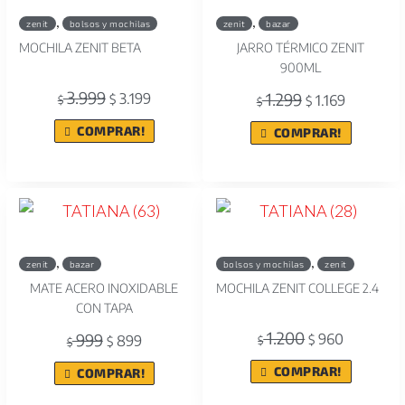
,
,
zenit
bolsos y mochilas
zenit
bazar
MOCHILA ZENIT BETA
JARRO TÉRMICO ZENIT
900ML
3.999
1.299
3.199
$
1.169
$
$
$
COMPRAR!
COMPRAR!
,
,
zenit
bazar
bolsos y mochilas
zenit
MATE ACERO INOXIDABLE
MOCHILA ZENIT COLLEGE 2.4
CON TAPA
1.200
999
960
899
$
$
$
$
COMPRAR!
COMPRAR!