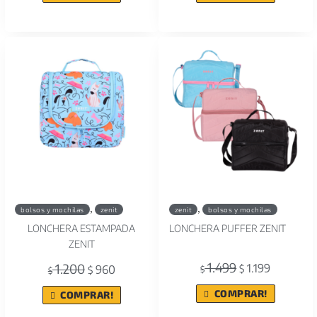
,
,
bolsos y mochilas
zenit
zenit
bolsos y mochilas
LONCHERA ESTAMPADA
LONCHERA PUFFER ZENIT
ZENIT
1.499
1.200
1.199
960
$
$
$
$
COMPRAR!
COMPRAR!