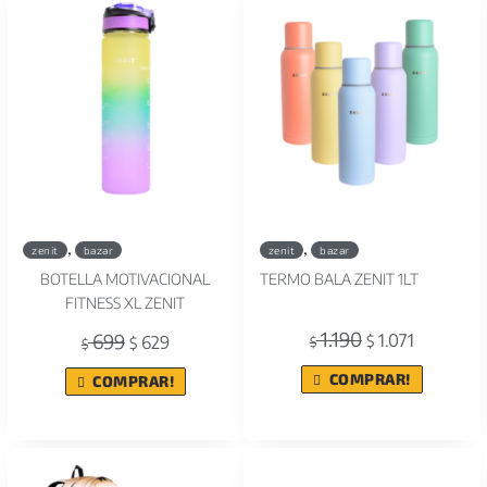
,
,
zenit
bazar
zenit
bazar
BOTELLA MOTIVACIONAL
TERMO BALA ZENIT 1LT
FITNESS XL ZENIT
1.190
699
1.071
629
$
$
$
$
COMPRAR!
COMPRAR!