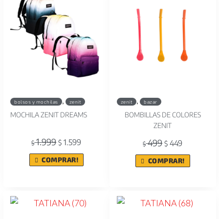
,
,
bolsos y mochilas
zenit
zenit
bazar
MOCHILA ZENIT DREAMS
BOMBILLAS DE COLORES
ZENIT
1.999
499
1.599
$
449
$
$
$
COMPRAR!
COMPRAR!