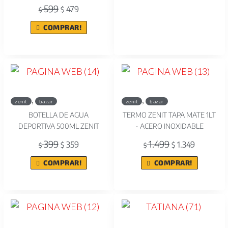
599
479
$
$
COMPRAR!
,
,
zenit
bazar
zenit
bazar
BOTELLA DE AGUA
TERMO ZENIT TAPA MATE 1LT
DEPORTIVA 500ML ZENIT
- ACERO INOXIDABLE
399
1.499
359
1.349
$
$
$
$
COMPRAR!
COMPRAR!