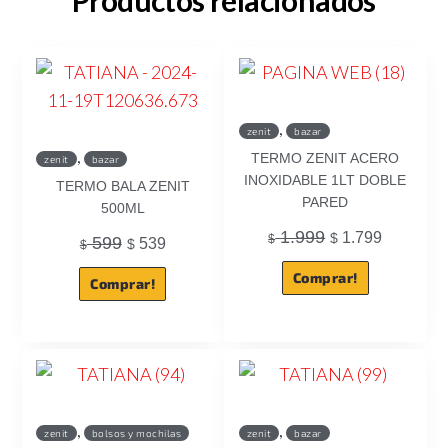
,
zenit
bazar
,
TERMO ZENIT ACERO
zenit
bazar
INOXIDABLE 1LT DOBLE
TERMO BALA ZENIT
PARED
500ML
1.999
1.799
$
$
599
539
$
$
Comprar!
Comprar!
,
,
zenit
bolsos y mochilas
zenit
bazar