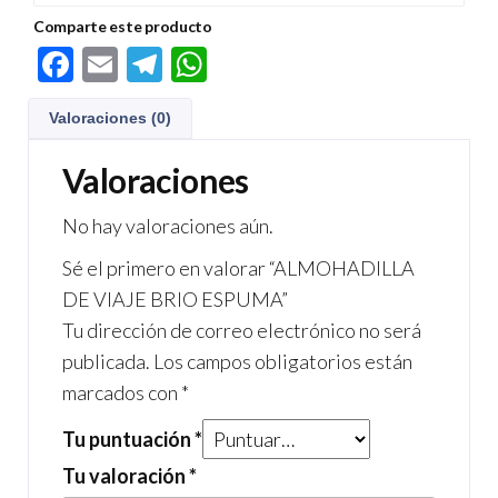
Comparte este producto
F
E
Te
W
ac
m
le
h
Valoraciones (0)
e
ail
gr
at
b
a
s
Valoraciones
o
m
A
No hay valoraciones aún.
o
p
Sé el primero en valorar “ALMOHADILLA
k
p
DE VIAJE BRIO ESPUMA”
Tu dirección de correo electrónico no será
publicada.
Los campos obligatorios están
marcados con
*
Tu puntuación
*
Tu valoración
*