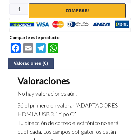
COMPRAR!
Comparte este producto
F
E
Te
W
ac
m
le
h
Valoraciones (0)
e
ail
gr
at
b
a
s
Valoraciones
o
m
A
No hay valoraciones aún.
o
p
Sé el primero en valorar “ADAPTADORES
k
p
HDMI A USB 3.1 tipo C”
Tu dirección de correo electrónico no será
publicada.
Los campos obligatorios están