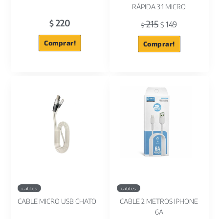
RÁPIDA 3.1 MICRO
220
215
$
149
$
$
Comprar!
Comprar!
cables
cables
CABLE MICRO USB CHATO
CABLE 2 METROS IPHONE
6A