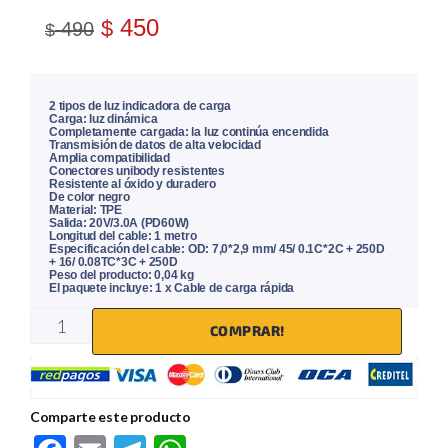
450
$
490
$
2 tipos de luz indicadora de carga
Carga: luz dinámica
Completamente cargada: la luz continúa encendida
Transmisión de datos de alta velocidad
Amplia compatibilidad
Conectores unibody resistentes
Resistente al óxido y duradero
De color negro
Material: TPE
Salida: 20V/3.0A (PD60W)
Longitud del cable: 1 metro
Especificación del cable: OD: 7,0*2,9 mm/ 45/ 0.1C*2C + 250D
+ 16/ 0.08TC*3C + 250D
Peso del producto: 0,04 kg
El paquete incluye: 1 x Cable de carga rápida
COMPRAR!
Comparte este producto