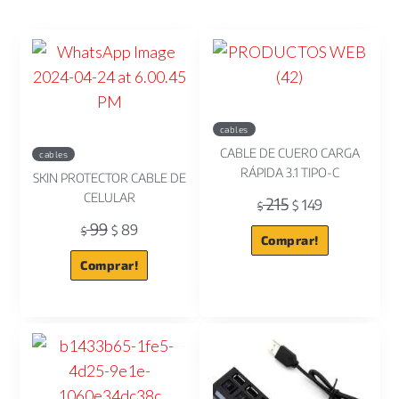
cables
CABLE DE CUERO CARGA
cables
RÁPIDA 3.1 TIPO-C
SKIN PROTECTOR CABLE DE
CELULAR
215
149
$
$
99
89
$
$
Comprar!
Comprar!