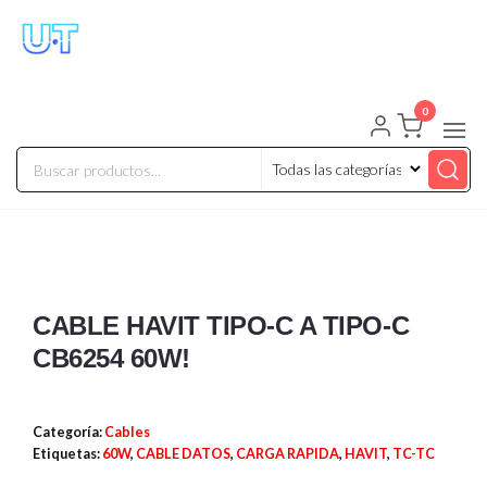
UNIVERSO TECHNOLOGY
Tenemos lo que buscas!
0
CABLE HAVIT TIPO-C A TIPO-C
CB6254 60W!
Categoría:
Cables
Etiquetas:
60W
,
CABLE DATOS
,
CARGA RAPIDA
,
HAVIT
,
TC-TC