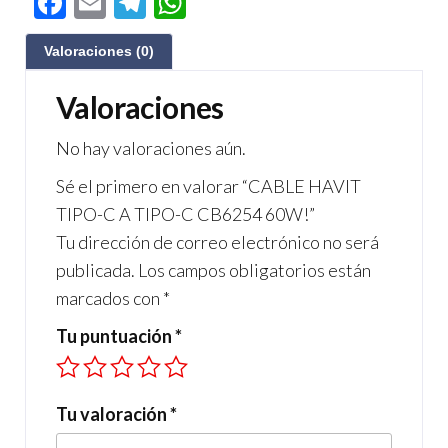
F
E
Te
W
ac
m
le
h
Valoraciones (0)
e
ail
gr
at
b
a
s
Valoraciones
o
m
A
No hay valoraciones aún.
o
p
Sé el primero en valorar “CABLE HAVIT
k
p
TIPO-C A TIPO-C CB6254 60W!”
Tu dirección de correo electrónico no será
publicada.
Los campos obligatorios están
marcados con
*
Tu puntuación
*
Tu valoración
*