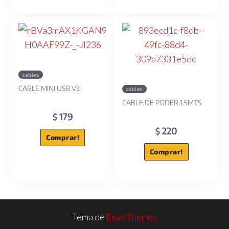
cables
CABLE MINI USB V3
cables
CABLE DE PODER 1.5MTS
179
$
220
$
Comprar!
Comprar!
Tema de
EnvoThemes