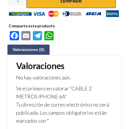
COMPRAR!
Comparte este producto
F
E
Te
W
ac
m
le
h
Valoraciones (0)
e
ail
gr
at
b
a
s
Valoraciones
o
m
A
No hay valoraciones aún.
o
p
Sé el primero en valorar “CABLE 2
k
p
METROS IPHONE 6A”
Tu dirección de correo electrónico no será
publicada.
Los campos obligatorios están
marcados con
*