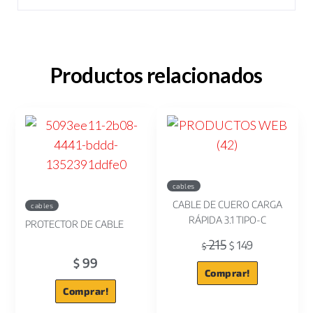
Productos relacionados
cables
CABLE DE CUERO CARGA
cables
RÁPIDA 3.1 TIPO-C
PROTECTOR DE CABLE
215
149
$
$
99
$
Comprar!
Comprar!