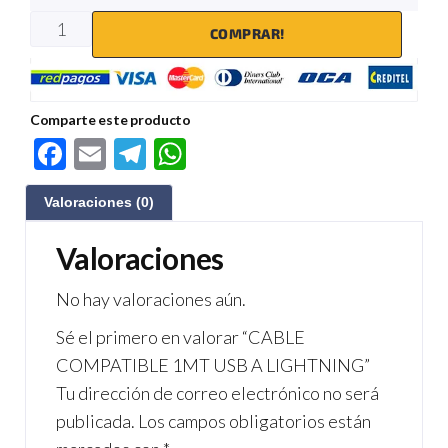
COMPRAR!
Comparte este producto
F
E
Te
W
ac
m
le
h
Valoraciones (0)
e
ail
gr
at
b
a
s
Valoraciones
o
m
A
No hay valoraciones aún.
o
p
Sé el primero en valorar “CABLE
k
p
COMPATIBLE 1MT USB A LIGHTNING”
Tu dirección de correo electrónico no será
publicada.
Los campos obligatorios están