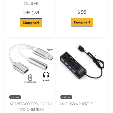
CELULAR
99
99
$
89
$
$
Comprar!
Comprar!
cables
cables
ADAPTADOR TIPO-C A 3.5 +
HUB USB 4 PUERTOS
TIPO-C HEMBRA