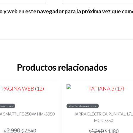
o y web en este navegador para la próxima vez que com
Productos relacionados
mésticos
electrodomésticos
A SMARTLIFE 250W HM-5050
JARRA ELÉCTRICA PUNKTAL 1.7L
MOD.3350
2.990
1.240
2.540
$
1.180
$
$
$