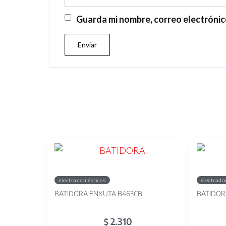
Guarda mi nombre, correo electrónic
electrodomésticos
electrodo
BATIDORA ENXUTA B463CB
BATIDOR
2.310
$