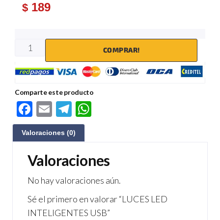
189
$
COMPRAR!
Comparte este producto
F
E
Te
W
ac
m
le
h
Valoraciones (0)
e
ail
gr
at
b
a
s
Valoraciones
o
m
A
No hay valoraciones aún.
o
p
Sé el primero en valorar “LUCES LED
k
p
INTELIGENTES USB”