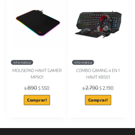
informática
informática
MOUSEPAD HAVIT GAMER
COMBO GAMING 4 EN 1
MP901
HAVIT KB501
890
2.790
550
2.190
$
$
$
$
Comprar!
Comprar!