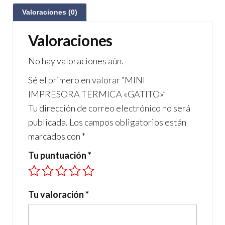
ac
m
le
h
Valoraciones (0)
e
ail
gr
at
b
a
s
Valoraciones
o
m
A
No hay valoraciones aún.
o
p
Sé el primero en valorar “MINI
k
p
IMPRESORA TERMICA «GATITO»”
Tu dirección de correo electrónico no será
publicada.
Los campos obligatorios están
marcados con
*
Tu puntuación
*
Tu valoración
*