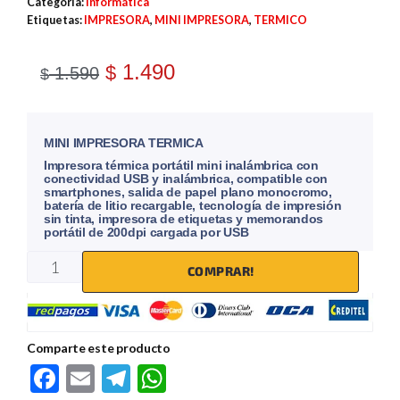
Categoría:
Informática
Etiquetas:
IMPRESORA
,
MINI IMPRESORA
,
TERMICO
1.490
$
1.590
$
MINI IMPRESORA TERMICA
Impresora térmica portátil mini inalámbrica con
conectividad USB y inalámbrica, compatible con
smartphones, salida de papel plano monocromo,
batería de litio recargable, tecnología de impresión
sin tinta, impresora de etiquetas y memorandos
portátil de 200dpi cargada por USB
COMPRAR!
Comparte este producto
F
E
Te
W