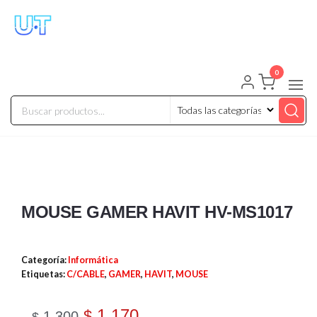
UNIVERSO TECHNOLOGY
Tenemos lo que buscas!
0
MOUSE GAMER HAVIT HV-MS1017
Categoría:
Informática
Etiquetas:
C/CABLE
,
GAMER
,
HAVIT
,
MOUSE
1.170
$
1.300