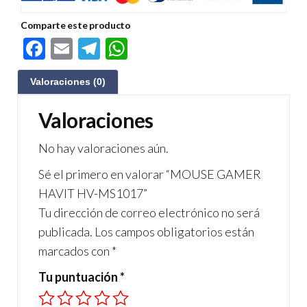
Comparte este producto
F
E
Te
W
ac
m
le
h
Valoraciones (0)
e
ail
gr
at
b
a
s
Valoraciones
o
m
A
No hay valoraciones aún.
o
p
Sé el primero en valorar “MOUSE GAMER
k
p
HAVIT HV-MS1017”
Tu dirección de correo electrónico no será
publicada.
Los campos obligatorios están
marcados con
*
Tu puntuación
*