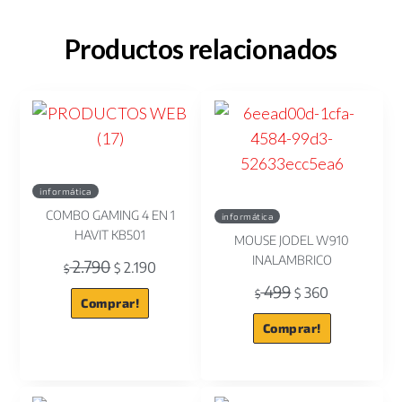
Productos relacionados
informática
COMBO GAMING 4 EN 1
informática
HAVIT KB501
MOUSE JODEL W910
INALAMBRICO
2.790
2.190
$
$
499
360
$
$
Comprar!
Comprar!