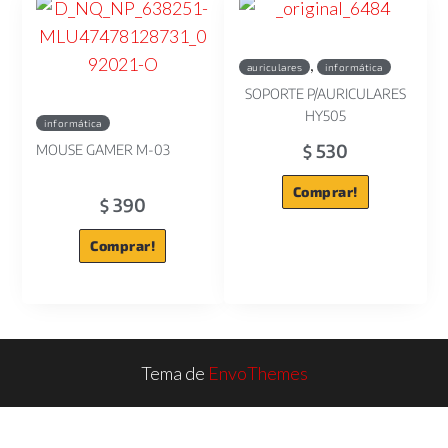
,
auriculares
informática
SOPORTE P/AURICULARES
HY505
informática
530
MOUSE GAMER M-03
$
Comprar!
390
$
Comprar!
Tema de
EnvoThemes