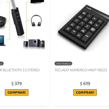
ca
informática
R BLUETOOTH 3.5 STEREO
TECLADO NÚMERICO HAVIT KB223
379
619
$
$
COMPRAR!
COMPRAR!