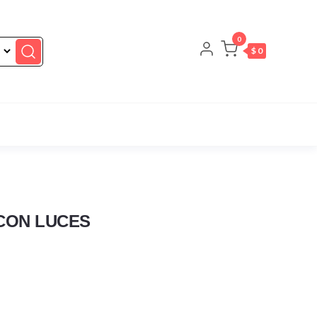
0
$ 0
CON LUCES