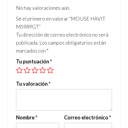
o
m
A
No hay valoraciones aún.
o
p
Sé el primero en valorar “MOUSE HAVIT
k
p
MS989GT”
Tu dirección de correo electrónico no será
publicada.
Los campos obligatorios están
marcados con
*
Tu puntuación
*
Tu valoración
*
Nombre
*
Correo electrónico
*