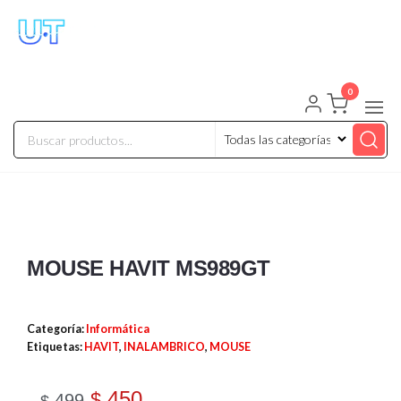
UNIVERSO TECHNOLOGY
Tenemos lo que buscas!
0
MOUSE HAVIT MS989GT
Categoría:
Informática
Etiquetas:
HAVIT
,
INALAMBRICO
,
MOUSE
450
$
499