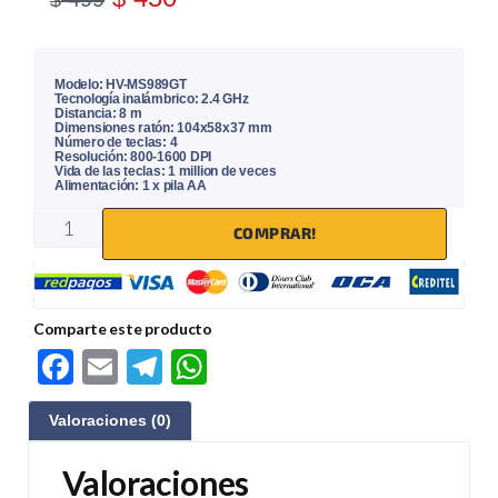
$
Modelo: HV-MS989GT
Tecnología inalámbrico: 2.4 GHz
Distancia: 8 m
Dimensiones ratón: 104x58x37 mm
Número de teclas: 4
Resolución: 800-1600 DPI
Vida de las teclas: 1 million de veces
Alimentación: 1 x pila AA
COMPRAR!
Comparte este producto
F
E
Te
W
ac
m
le
h
Valoraciones (0)
e
ail
gr
at
b
a
s
Valoraciones