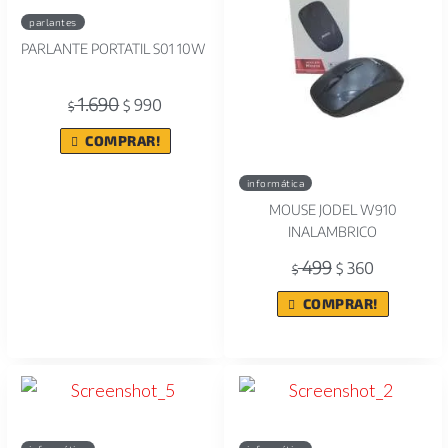
parlantes
PARLANTE PORTATIL S01 10W
1.690
990
$
$
COMPRAR!
informática
MOUSE JODEL W910
INALAMBRICO
499
360
$
$
COMPRAR!