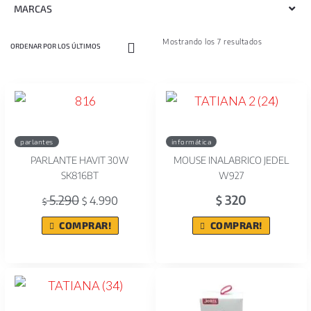
MARCAS
Mostrando los 7 resultados
parlantes
informática
PARLANTE HAVIT 30W
MOUSE INALABRICO JEDEL
SK816BT
W927
5.290
320
4.990
$
$
$
COMPRAR!
COMPRAR!