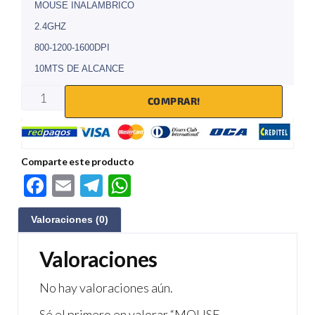
MOUSE INALAMBRICO
2.4GHZ
800-1200-1600DPI
10MTS DE ALCANCE
COMPRAR!
Comparte este producto
F
E
Te
W
ac
m
le
h
Valoraciones (0)
e
ail
gr
at
b
a
s
Valoraciones
o
m
A
No hay valoraciones aún.
o
p
Sé el primero en valorar “MOUSE