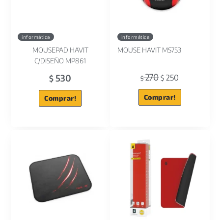
informática
informática
MOUSEPAD HAVIT
MOUSE HAVIT MS753
C/DISEÑO MP861
270
530
250
$
$
$
Comprar!
Comprar!