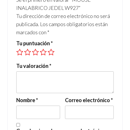
k
p
INALABRICO JEDEL W927”
Tu dirección de correo electrónico no será
publicada.
Los campos obligatorios están
marcados con
*
Tu puntuación
*
Tu valoración
*
Nombre
*
Correo electrónico
*