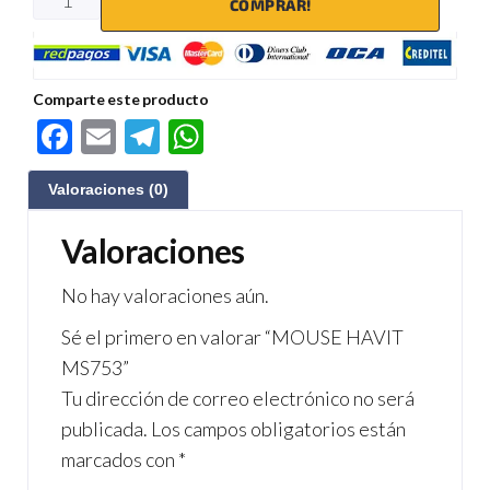
COMPRAR!
Comparte este producto
F
E
Te
W
ac
m
le
h
Valoraciones (0)
e
ail
gr
at
b
a
s
Valoraciones
o
m
A
No hay valoraciones aún.
o
p
Sé el primero en valorar “MOUSE HAVIT
k
p
MS753”
Tu dirección de correo electrónico no será
publicada.
Los campos obligatorios están
marcados con
*