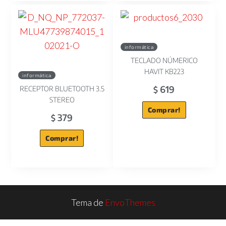
informática
TECLADO NÚMERICO
HAVIT KB223
informática
619
RECEPTOR BLUETOOTH 3.5
$
STEREO
Comprar!
379
$
Comprar!
Tema de
EnvoThemes