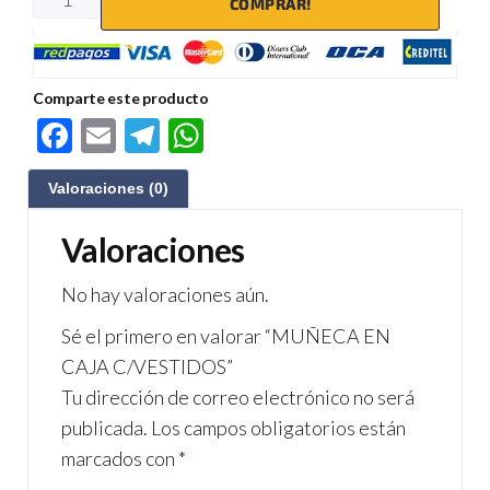
COMPRAR!
Comparte este producto
F
E
Te
W
ac
m
le
h
Valoraciones (0)
e
ail
gr
at
b
a
s
Valoraciones
o
m
A
No hay valoraciones aún.
o
p
Sé el primero en valorar “MUÑECA EN
k
p
CAJA C/VESTIDOS”
Tu dirección de correo electrónico no será
publicada.
Los campos obligatorios están
marcados con
*