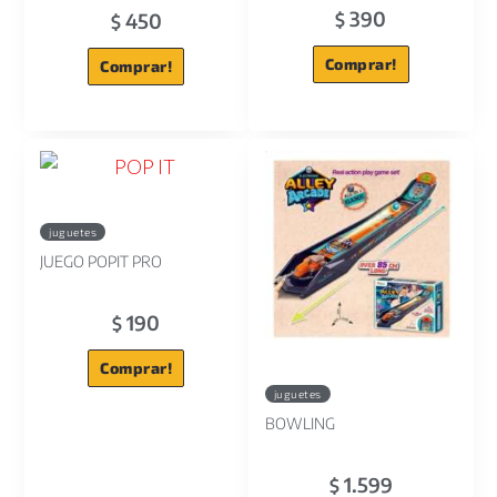
390
450
$
$
Comprar!
Comprar!
juguetes
JUEGO POPIT PRO
190
$
Comprar!
juguetes
BOWLING
1.599
$