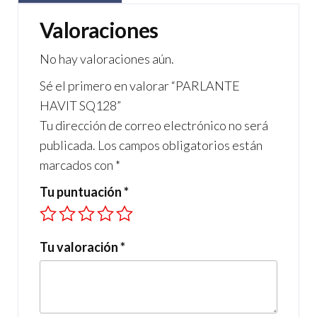
e
ail
gr
at
b
a
s
Valoraciones
o
m
A
No hay valoraciones aún.
o
p
Sé el primero en valorar “PARLANTE
k
p
HAVIT SQ128”
Tu dirección de correo electrónico no será
publicada.
Los campos obligatorios están
marcados con
*
Tu puntuación
*
Tu valoración
*