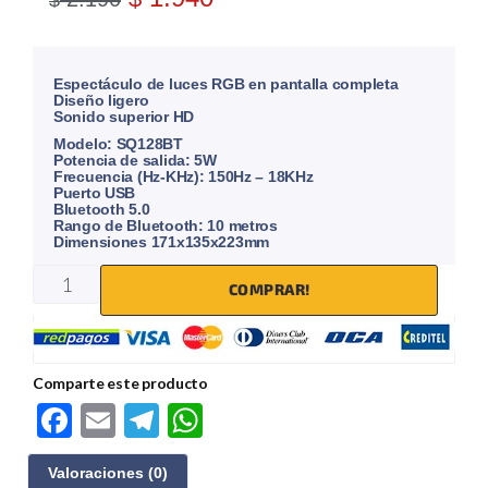
$
Espectáculo de luces RGB en pantalla completa
Diseño ligero
Sonido superior HD
Modelo: SQ128BT
Potencia de salida: 5W
Frecuencia (Hz-KHz): 150Hz – 18KHz
Puerto USB
Bluetooth 5.0
Rango de Bluetooth: 10 metros
Dimensiones 171x135x223mm
COMPRAR!
Comparte este producto
F
E
Te
W
ac
m
le
h
Valoraciones (0)