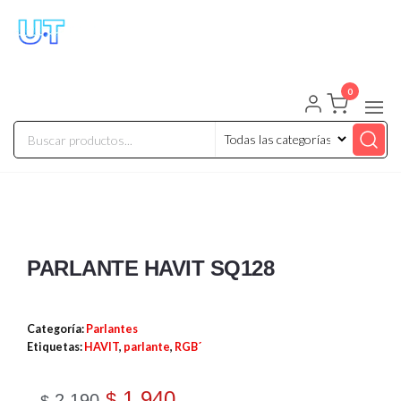
UNIVERSO TECHNOLOGY
Tenemos lo que buscas!
0
PARLANTE HAVIT SQ128
Categoría:
Parlantes
Etiquetas:
HAVIT
,
parlante
,
RGB´
1.940
$
2.190