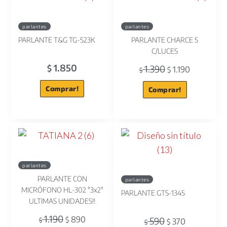
parlantes
parlantes
PARLANTE T&G TG-523K
PARLANTE CHARCE 5
C/LUCES
1.850
1.390
$
1.190
$
$
Comprar!
Comprar!
parlantes
PARLANTE CON
parlantes
MICRÓFONO HL-302 "3x2"
PARLANTE GTS-1345
ULTIMAS UNIDADES!!
1.190
890
590
$
$
370
$
$