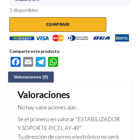
1 disponibles
COMPRAR!
Comparte este producto
F
E
Te
W
ac
m
le
h
Valoraciones (0)
e
ail
gr
at
b
a
s
Valoraciones
o
m
A
No hay valoraciones aún.
o
p
Sé el primero en valorar “ESTABILIZADOR
k
p
Y SOPORTE P/CEL AY-49”
Tu dirección de correo electrónico no será