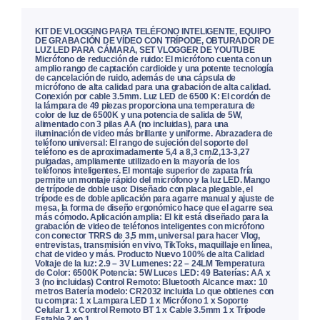
KIT DE VLOGGING PARA TELÉFONO INTELIGENTE, EQUIPO
DE GRABACIÓN DE VÍDEO CON TRÍPODE, OBTURADOR DE
LUZ LED PARA CÁMARA, SET VLOGGER DE YOUTUBE
Micrófono de reducción de ruido: El micrófono cuenta con un
amplio rango de captación cardioide y una potente tecnología
de cancelación de ruido, además de una cápsula de
micrófono de alta calidad para una grabación de alta calidad.
Conexión por cable 3.5mm. Luz LED de 6500 K: El cordón de
la lámpara de 49 piezas proporciona una temperatura de
color de luz de 6500K y una potencia de salida de 5W,
alimentado con 3 pilas AA (no incluidas), para una
iluminación de video más brillante y uniforme. Abrazadera de
teléfono universal: El rango de sujeción del soporte del
teléfono es de aproximadamente 5,4 a 8,3 cm/2,13-3,27
pulgadas, ampliamente utilizado en la mayoría de los
teléfonos inteligentes. El montaje superior de zapata fría
permite un montaje rápido del micrófono y la luz LED. Mango
de trípode de doble uso: Diseñado con placa plegable, el
trípode es de doble aplicación para agarre manual y ajuste de
mesa, la forma de diseño ergonómico hace que el agarre sea
más cómodo. Aplicación amplia: El kit está diseñado para la
grabación de video de teléfonos inteligentes con micrófono
con conector TRRS de 3,5 mm, universal para hacer Vlog,
entrevistas, transmisión en vivo, TikToks, maquillaje en línea,
chat de video y más. Producto Nuevo 100% de alta Calidad
Voltaje de la luz: 2.9 – 3V Lumenes: 22 – 24LM Temperatura
de Color: 6500K Potencia: 5W Luces LED: 49 Baterías: AA x
3 (no incluidas) Control Remoto: Bluetooth Alcance max: 10
metros Batería modelo: CR2032 incluida Lo que obtienes con
tu compra: 1 x Lampara LED 1 x Micrófono 1 x Soporte
Celular 1 x Control Remoto BT 1 x Cable 3.5mm 1 x Trípode
Estable 2 en 1