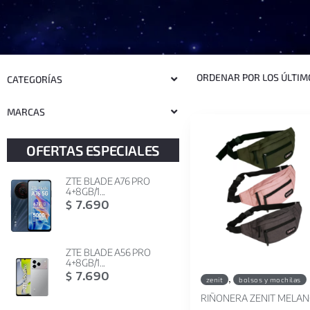
CATEGORÍAS
MARCAS
OFERTAS ESPECIALES
ZTE BLADE A76 PRO
4+8GB/1...
7.690
$
ZTE BLADE A56 PRO
4+8GB/1...
7.690
,
$
zenit
bolsos y mochilas
RIÑONERA ZENIT MELAN