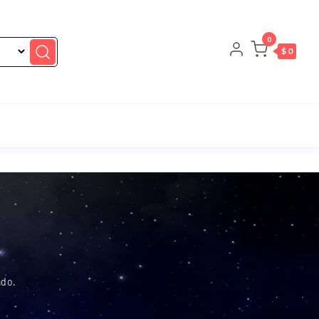
0
$ 0
ado.