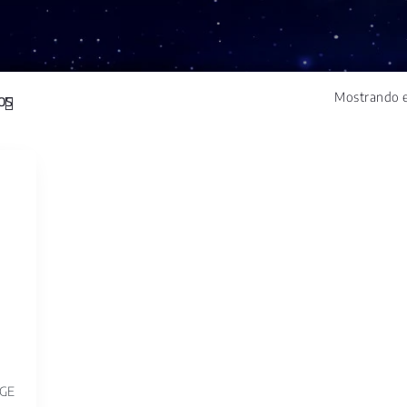
Mostrando e
GE