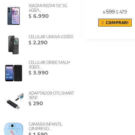
XIAOMI REDMI 13C 5G
4GB/1...
599
479
$
$
6.990
$
COMPRAR!
CELULAR UNIWA V2000
2.290
$
CELULAR ORBIC MAUI+
3GB/3...
3.990
$
ADAPTADOR OTG SMART
3EN1
290
$
CAMARA INFANTIL
C/IMPRESO...
1.590
$