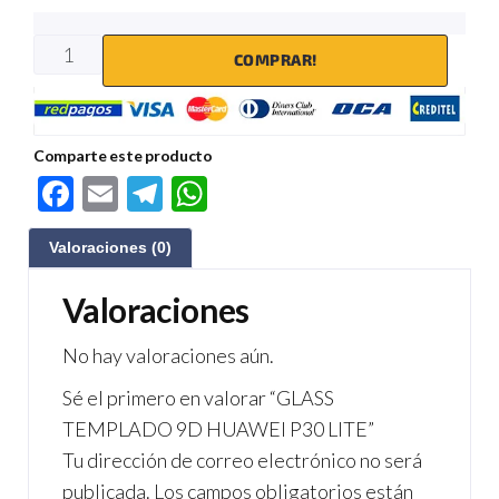
COMPRAR!
Comparte este producto
F
E
Te
W
ac
m
le
h
Valoraciones (0)
e
ail
gr
at
b
a
s
Valoraciones
o
m
A
No hay valoraciones aún.
o
p
Sé el primero en valorar “GLASS
k
p
TEMPLADO 9D HUAWEI P30 LITE”
Tu dirección de correo electrónico no será
publicada.
Los campos obligatorios están