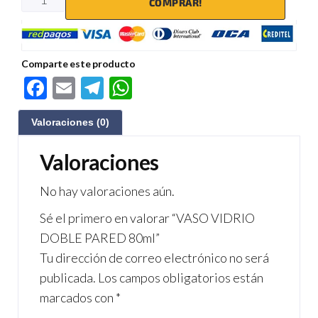
COMPRAR!
Comparte este producto
F
E
Te
W
ac
m
le
h
Valoraciones (0)
e
ail
gr
at
b
a
s
Valoraciones
o
m
A
No hay valoraciones aún.
o
p
Sé el primero en valorar “VASO VIDRIO
k
p
DOBLE PARED 80ml”
Tu dirección de correo electrónico no será
publicada.
Los campos obligatorios están
marcados con
*