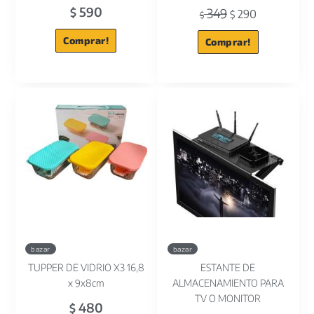
590
349
$
290
$
$
Comprar!
Comprar!
bazar
bazar
TUPPER DE VIDRIO X3 16,8
ESTANTE DE
x 9x8cm
ALMACENAMIENTO PARA
TV O MONITOR
480
$