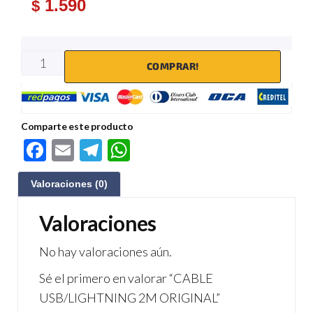
1.590
$
COMPRAR!
Comparte este producto
F
E
Te
W
ac
m
le
h
Valoraciones (0)
e
ail
gr
at
b
a
s
Valoraciones
o
m
A
No hay valoraciones aún.
o
p
Sé el primero en valorar “CABLE
k
p
USB/LIGHTNING 2M ORIGINAL”