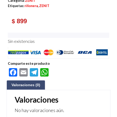
Categoría:
ZENIT
Etiquetas:
riñonera
,
ZENIT
899
$
Sin existencias
Comparte este producto
F
E
Te
W
ac
m
le
h
Valoraciones (0)
e
ail
gr
at
b
a
s
Valoraciones
o
m
A
No hay valoraciones aún.
o
p