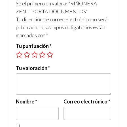
Sé el primero en valorar “RIÑONERA
k
p
ZENIT PORTA DOCUMENTOS”
Tu dirección de correo electrónico no será
publicada.
Los campos obligatorios están
marcados con
*
Tu puntuación
*
Tu valoración
*
Nombre
*
Correo electrónico
*