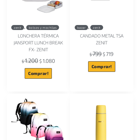
,
,
zenit
bolsos y mochilas
bazar
zenit
LONCHERA TÉRMICA
CANDADO METAL TSA
JANSPORT LUNCH BREAK
ZENIT
FX- ZENIT
799
719
$
$
1.200
1.080
$
$
Comprar!
Comprar!